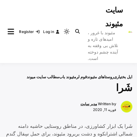
Ski
سایت
t
conten
مئیوند
Register
Log in
مئیوند با غرور ،
Light
امیدهای تازه و
mode
تلاش بی وقفه به
(click
آینده چشم دوخته
to
است.
switch
to
ایل بختیاری
روستاهای مئیوند
قوم لر
مئیوند باب
مطالب سایت میوند
dark)
شَرا
Written by
مدیر سایت
فوریه 11, 2020
شَرا یک ابزار کشاورزی، در مناطق روستایی حاشیه دامنه
شمالی اشترانکوه و دشت بربرود مئیوند، برای حمل سِفال گندم