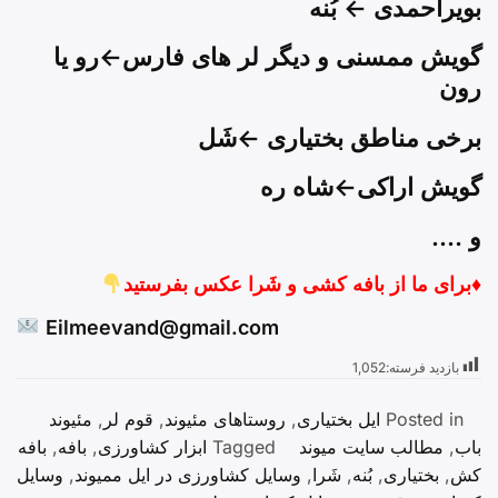
بویراحمدی ← بُنه
گویش ممسنی و دیگر لر های فارس←رو یا
رون
برخی مناطق بختیاری ←شَل
گویش اراکی←شاه ره
و ….
♦️
برای ما از بافه کشی و شَرا عکس بفرستید
Eilmeevand@gmail.com
بازدید فرسته:
1,052
Posted in
ایل بختیاری
,
روستاهای مئیوند
,
قوم لر
,
مئیوند
باب
,
مطالب سایت میوند
Tagged
ابزار کشاورزی
,
بافه
,
بافه
کش
,
بختیاری
,
بُنه
,
شَرا
,
وسایل کشاورزی در ایل ممیوند
,
وسایل