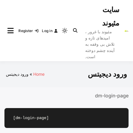
سایت
مئیوند
Register
Log in
مئیوند با غرور ،
امیدهای تازه و
تلاش بی وقفه به
آینده چشم دوخته
است.
ورود دیجیتس
Home
ورود دیجیتس
dm-login-page
[dm-login-page]