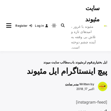
Ski
سایت
t
conten
مئیوند
Register
Log in
مئیوند با غرور ،
Light
امیدهای تازه و
mode
تلاش بی وقفه به
(click
آینده چشم دوخته
to
است.
switch
to
ایل بختیاری
قوم لر
مئیوند باب
مطالب سایت میوند
dark)
پیچ اینستاگرام ایل مئیوند
Written by
مدیر سایت
اکتبر 17, 2018
[instagram-feed]