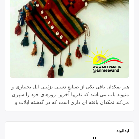
هنر نمکدان بافی یکی از صنایع دستی تزئینی ایل بختیاری و
مئیوند باب می‌باشد که تقریبا آخرین روزهای خود را سپری
می‌کند نمکدان بافته ای داری است که در گذشته ایلات و
عشایر برای نگهداری و حمل و نقل نمک نر(درشت) و یا
نمکی مشابه نمک معمولی که به روش خاصی از آب شور
“نمکدان
استخراج …
Continue reading
ابدالوند
بافی”