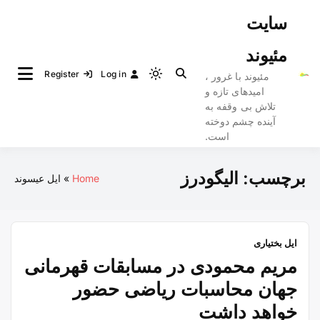
Ski
سایت
t
conten
مئیوند
Register
Log in
مئیوند با غرور ،
Light
امیدهای تازه و
mode
تلاش بی وقفه به
(click
آینده چشم دوخته
to
است.
switch
to
برچسب:
الیگودرز
Home
ایل عیسوند
dark)
ایل بختیاری
مریم محمودی در مسابقات قهرمانی
جهان محاسبات ریاضی حضور
خواهد داشت