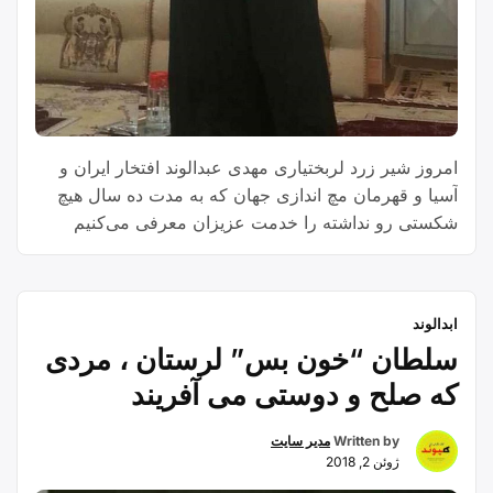
امروز شیر زرد لربختیاری مهدی عبدالوند افتخار ایران و
آسیا و قهرمان مچ اندازی جهان که به مدت ده سال هیچ
شکستی رو نداشته را خدمت عزیزان معرفی می‌کنیم
سوابق تحصیلی مهدی عبدالوند : مهندسی عمران در
دانشگاه آزاد اسلامی واحد الیگودرز فوق لیسانس مدیریت
ورزشی دانشگاه ازاد اسلامی واحد اصفهان مقام های
ابدالوند
“مهدی
ورزشی …
Continue reading
سلطان “خون بس” لرستان ، مردی
عبدالوند”
که صلح و دوستی می آفریند
Written by
مدیر سایت
ژوئن 2, 2018