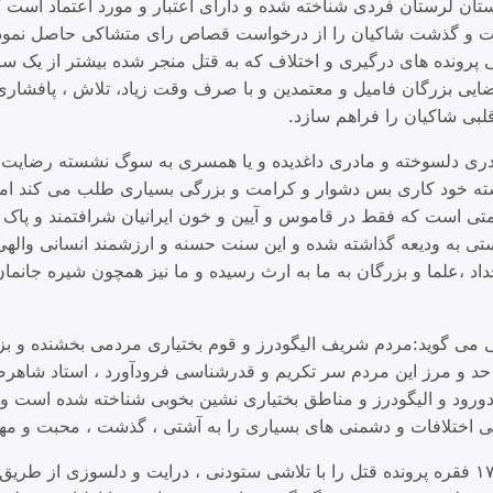
ستان لرستان فردی شناخته شده و دارای اعتبار و مورد اعتماد است 
 و گذشت شاکیان را از درخواست قصاص رای متشاکی حاصل نموده
پرونده های درگیری و اختلاف که به قتل منجر شده بیشتر از یک سال
ایی بزرگان فامیل و معتمدین و با صرف وقت زیاد، تلاش ، پافشار
بی شاکیان را فراهم سازد.
ری دلسوخته و مادری داغدیده و یا همسری به سوگ نشسته رضایت
ته خود کاری بس دشوار و کرامت و بزرگی بسیاری طلب می کند اما
تی است که فقط در قاموس و آیین و خون ایرانیان شرافتمند و پاک
تی به ودیعه گذاشته شده و این سنت حسنه و ارزشمند انسانی والهی از 
اد ،علما و بزرگان به ما به ارث رسیده و ما نیز همچون شیره جانمان ت
 می گوید:مردم شریف الیگودرز و قوم بختیاری مردمی بخشنده و بزرگ
 حد و مرز این مردم سر تکریم و قدرشناسی فرودآورد ، استاد شاهر
– دورود و الیگودرز و مناطق بختیاری نشین بخوبی شناخته شده است 
 اختلافات و دشمنی های بسیاری را به آشتی ، گذشت ، محبت و مهر
او طی چند سال اخیر ۱۷ فقره پرونده قتل را با تلاشی ستودنی ، درایت و دلسوزی ا