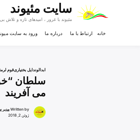
Ski
سایت مئیوند
t
conten
مئیوند با غرور ، امیدهای تازه و تلاش 
خانه
ارتباط با ما
درباره ما
ورود به سایت میون
ابدالوند
ایل بختیاری
قوم لر
مئ
سلطان “خون
می آفریند
Written by
مدیر 
ژوئن 2, 2018