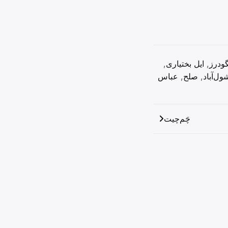
گودرز
,
ایل بختیاری
,
ول‌آباد
,
صلح
,
عباس
چَم‌چیت