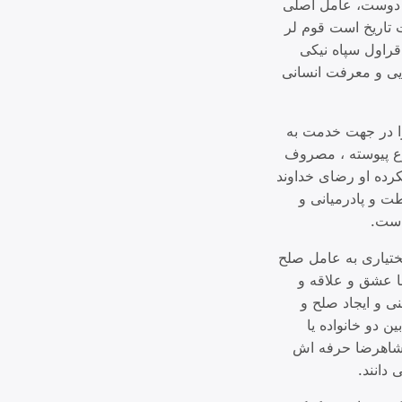
ح دوست، عامل اصلی
 تاریخ است قوم لر
قراول سپاه نیکی
ایی و معرفت انسانی
ا در جهت خدمت به
وع پیوسته ، مصروف
کرده او رضای خداوند
طت و پادرمیانی و
است.
ختیاری به عامل صلح
رخوردار بود بیشتر از ۴۰ سال است که با عشق و علاقه و
 و ایجاد صلح و
 دو خانواده یا
د شاهرضا حرفه اش
دانند.