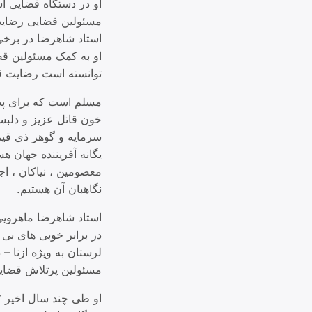
او در دستگاه قضایی ا
مسئولین قضایی رضایت
استاد شاهرضا در برخی 
او به کمک مسئولین قض
توانسته است رضایت قل
مسلم است که برای پد
خون قاتل عزیز و دلبس
سرمایه و گوهر ذی قیم
یگانه آفریننده جهان هس
معصومین ، نیاکان ، اجد
نگاهبان آن هستیم.
استاد شاهرضا ماهرویی
در برابر خوبی های بی
لرستان به ویژه ازنا 
مسئولین پرتلاش قضایی