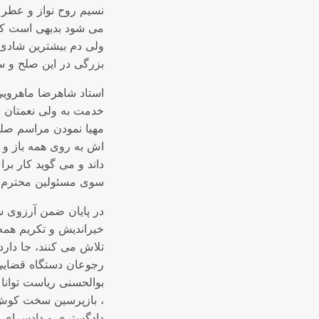
نسیم روح نواز و عطر
می شود بدیهی است ک
ولی دم بیشترین شادی
بزرگی در این صلح و س
استاد شاهرضا ماهرویی 
خدمت به ولی نعمتان عز
مهیا نمودن مراسم صل
اش به روی همه باز و ه
داند و می گوید کار ب
سوی مسئولین محترم ق
در پایان ضمن آرزوی س
خیراندیش و تکریم همه
تلاش می کنند، جا دار
رجوعان دستگاه قضایی
بوالحسنی ریاست توانا
، بازپرسین سخت کوش 
دادگستری و دادسرای 