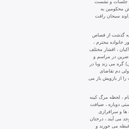
طی جلسات و نشست
زش محکومین به
داوند سبحان رافت
 به گذشت از قصاص
ر خانواده محترم ،
اکیان ، اقشار مختلف
اضرین در مراسم و
 گره می زند وبا در
ولی دم تقاضای
ا از بازویش باز می
م ، لحظه مرگ کینه
ستی دوباره ، ضیافت
 ها و سرافرازی
جد می آیند ، درختان
غبطه می خورند و