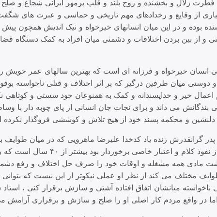
فطرت زلال و بخشنده و روح بلند و قلب پرمهر ایرانی شجاع و صل
اری از وقایع و رخدادهای مهم تاریخی و حماسی و عبرت های شگفت
ده بوده و در این میان انسانهای خیرخواه و نیک اندیش همچون پیش 
تی و از بین بردن اختلافات و دشمنی میان افراد به کمک دستگاه قض
ی انسان خیرخواه و فرزانه ای است که بهترین سالهای عمر خویش ر
 دوستی میان طرفین درگیر که بر اثر اختلاف و قتلی ناخواسته بوق
م اعمال خیر و خداپسندانه و کمک به همنوعان خود سستی و کوتاهی ن
 بندگانش می داند و برای نجات جان انسانی از پای چوبه دار با وسا
ام دلنشین و محکمه پسند خود از هیچ تلاش و کوششی فروگذار نکرده 
در گرانقدرش زنده یاد کدخدا علیرضا ماهرویی که در میان طوایف ب
و سازش شهره بود و از نفوذ کلام و اعتبار خاصی ب
ت مادی همه مشغله و اوقات خود را صرف حل اختلاف و رفع دشمنی
ایف مختلف می کند از نظر او عملی نیکوتر از این نیست که بتوانی بین
ی ناخواسته میانشان اتفاق افتاده آشتی و سازش برقرار کنی ، استا
ما در واقع مردم کار اصلی او را صلح و سازش و برقراری آرامش می 