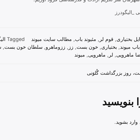
 _الیگودرز
ایل بختیاری
,
قوم لر
,
مئیوند باب
,
مطالب سایت میوند
Tagged
الی
باب میوند
,
بختیاری
,
خون بست
,
زز
,
ززوماهرو
,
سلطان خون بست
,
ش
ا ماهرویی
,
لر
,
ماهرویی
,
میوند
ا بنویسید
د
وارد بشوید
.