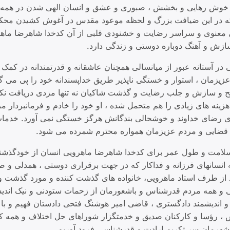
 خوش رهایی و بخشش ، صبوری و عشق و انسان الهی شدن در همه ج
ه در این ضیافت بزرگ و لحظه موعود مقدس در آغوش کشیدن محک
 معنوی و سراسر رضایت و خشنودی قلبی از آن کدخدا شاهرضا ما
ازش و آهنگ دوباره دوستی و زندگی دارد.
در آستانه عبور از میانسالی همچنان عاشقانه و قدرتمندانه در کمک 
یزمان ، استوار و خستگی ناپذیر طریق خداپسندانه خود را پی می گیر
ح و سازش و جلب رضایت و گذشت شاکیان نه تنها مزدی دریافت نکر
زینه های زیادی را هم متحمل شده ، او خود را خادم و فرمانبردار م
رای رضای خداوند و خوشحالی بندگانش هرگز خستگی نمی آورد. خدمات 
ضایی و مردم عزیزمان همواره محترم شمرده می شود.
لامت و طول عمر برای کدخدا شاهرضا ماهرویی انسان از خودگذشته 
 انسانهای فرزانه و فداکار که در جهت برقراری دوستی ، همدلی و ص
د از طرف استاد ماهرویی، خانواده های گذشت کننده و مورد گذشت و
 و همه مردم قدرشناس و باشعورمان از زحمات ستودنی و نیک اندی
 و اندیشمند دادگستری ، قاضی امیر هوشنگ فتحی دادستان فهیم و ب
، رؤسا و کارکنان صدیق و خدمتگزار شوراهای حل اختلاف و همه ک
شهرمان سر تکریم ارادت و قدرشناسی فرود آوریم.