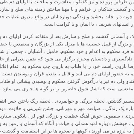
ین طرفین پرونده و نیز گفتگو ، معاشرت و مباحثت با اولیای دم 
 و گذشت شاکیان را فراهم و با مهیا ساختن زمینه های صلح و سا
وبه دار نجات بخشید و زندگی دوباره آنان در واقع مدیون عنایات خ
 انسانهای شریف ، با ایمان و با کرامت است.
پاک و آسمانی گذشت و صلح و سازش بعد از متقاعد کردن اولیای دم
 بزرگ از قبیل حسینیه ها یا منزل یکی از بزرگان و معتمدین با حضو
ه فرد محکوم به اعدام و خود محکوم. فامیل ، آشنایان ، جمعی از ش
دادگستری و دادستان محترم برگزار می شود که ضمن پذیرایی از ح
 بازوی راست خود را با طناب به بازوی چپ محکوم به اعدام (قاتل)
به حضور اولیای دم می آیند و قاتل با تقدیم قرآن و بوسیدن دست 
ولی دم نیز با درآغوش گرفتن محکوم و بوسیدن پیشانی او طناب ر
و مقدسی است که اشک شوق حاضرین را بر گونه ها جاری می سازد.
قصیر گذشتن، لحظه بزرگی و جوانمردی ، لحظه رنگ باختن حس انتقا
دوباره یک زندگی ، ضیافت مهر و مهربانی، جشن شیرینی و حلاوت، دو
انمردی ، سمفونی خوش آهنگ عظمت و بزرگی قوم لر ، پایکوبی ستاره
ان ، جوشش دوباره امید همدلی و حیات و آنگاه که آسمان و زمین به و
 به لرزه در می آورند ، کوهها و صخره ها بر این استقامت و گذشت 