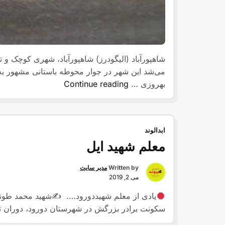
شاهپورآباد (الیگودرز) شاهپورآباد، شهری کوچک و
“شهر
بهروزی …
Continue reading
شاپور
آباد”
ابدالوند
معلم شهید ایل
Written by
مدیر سایت
می 2, 2019
سکونت برادر بزرگش در شهرستان دورود، دوران ت