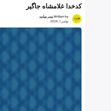
کدخدا غلامشاه جاگیر
گنجینه
از
Written by
مدیر سایت
فرهنگ
نوامبر 1, 2024
عشق
و
امید
بختیار