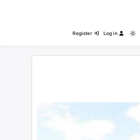
Register
Log in
Light
mode
(click
to
switch
to
dark)