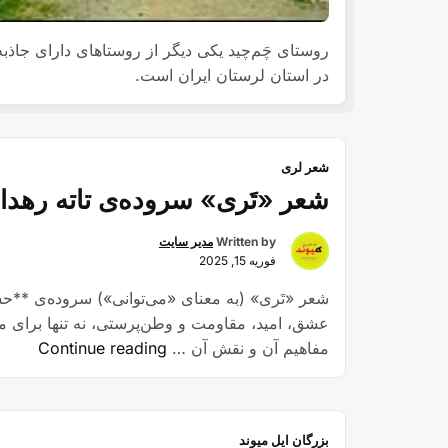
روستای چَم‌چید یکی دیگر از روستاهای دارای جاذ
در استان لرستان ایران است.
شعر لری
شعر «تَری» سروده‌ی تاته رهدار
Written by
مدیر سایت
فوریه 15, 2025
شعر «تَری» (به معنای «می‌توانی») سروده‌ی **حسی
عشق، امید، مقاومت و وطن‌پرستی، نه تنها برای مر
“شعر
مفاهیم آن و نقش آن …
Continue reading
«تَری»
سروده
تاته
بزرگان ایل میوند
رهدار: