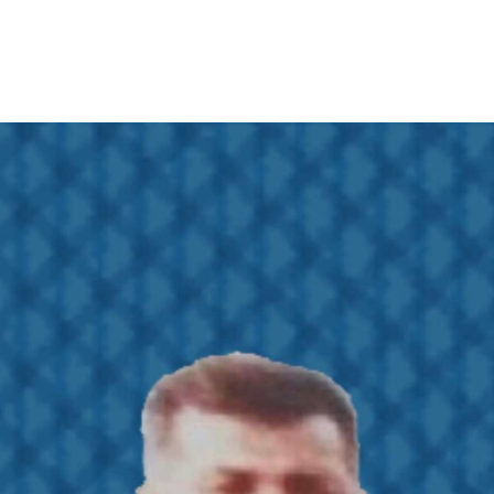
‌ای
،
ی”