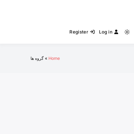
Register
Log in
Light
mode
(click
to
Home
گروه ها
switch
to
dark)