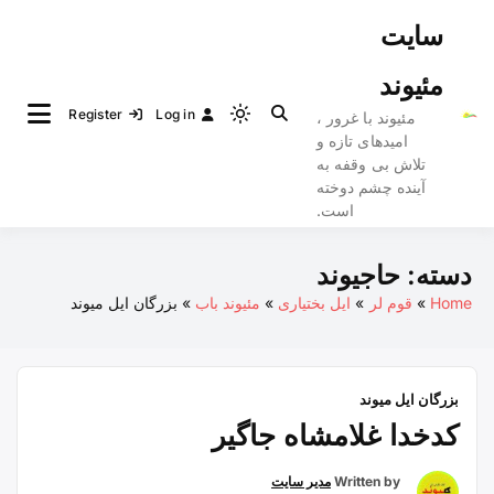
Ski
سایت
t
conten
مئیوند
Register
Log in
مئیوند با غرور ،
Light
امیدهای تازه و
mode
تلاش بی وقفه به
(click
آینده چشم دوخته
to
است.
switch
to
دسته:
حاجیوند
dark)
Home
قوم لر
ایل بختیاری
مئیوند باب
بزرگان ایل میوند
بزرگان ایل میوند
کدخدا غلامشاه جاگیر
Written by
مدیر سایت