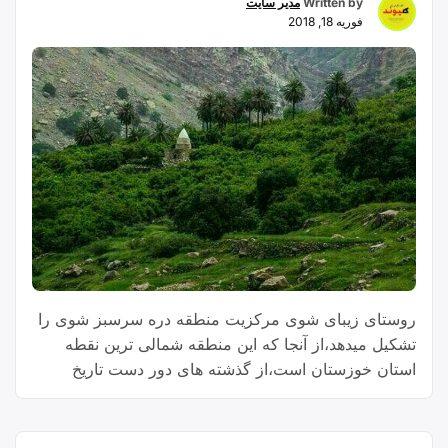
Written by
مدیر سایت
فوریه 18, 2018
روستای زیبای شوی مرکزیت منطقه دره سرسبز شوی را
تشکیل میدهد،از آنجا که این منطقه شمالی ترین نقطه
استان خوزستان است،از گذشته های دور دست تاریخ
تاکنون بعنوان منطقه گرمسیری طوایف مختلفی از ایل
ممیوند بختیاری پذیرای این مردمان شجاع و تاریخساز بوده
است.