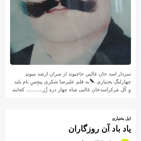
سردار اسد خان غالبیِ حاجیوند از سران ارشد میوندِ
چهارلنگِ بختیاری
به قلم علیرضا شکری پیچِسِ نام بلند
وِ کُل مَرکزاسدخان غالبی شاه چهار دره زَّز……‌‌‌‌‌‌…..‌ کجایند
دلیران و نام آورانکجایند سرافراز جنگی سرانهمه خاک
دارند به بالین خِشتخُنُک آنکه جز تخم نیکی نَکِشتاَبَر مرد
تاریخ یل نامدارستونی مقاوم به هفت و چهارز میوند
ایل بختیاری
“اسدخان
چهارلنگ …
Continue reading
یاد باد آن روزگاران
غالبی
حاجیوند”