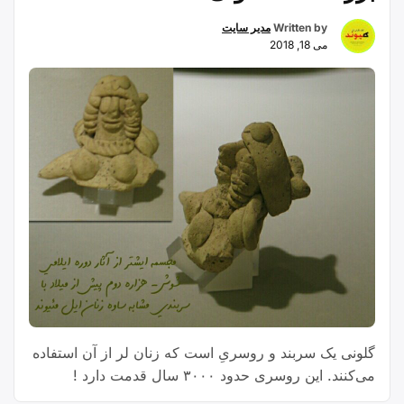
بیکران عظمت ، پارسایی ، شکوه و جلال و نام بلند و
زرنشان ایران و ایرانی سر اخلاص و بندگی فرود آورند.
Written by
مدیر سایت
می 18, 2018
گلونی یک ﺳﺮﺑﻨﺪ ﻭ ﺭﻭﺳﺮﯼِ است که ﺯﻧﺎﻥ ﻟﺮ از آن استفاده
می‌کنند. ﺍﯾﻦ ﺭﻭﺳﺮﯼ ﺣﺪﻭﺩ ۳۰۰۰ ﺳﺎﻝ ﻗﺪﻣﺖ ﺩﺍﺭﺩ !