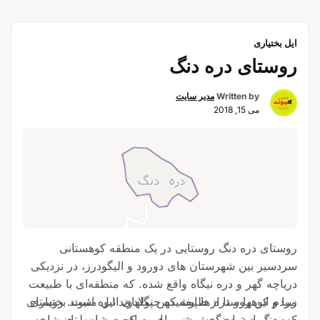
ایل بختیاری
روستای دره دنگ
Written by
مدیر سایت
می 15, 2018
روستای دره دنگ روستایی در یک منطقه کوهستانی
سردسیر بین شهرستان های دورود و الیگودرز، در نزدیکی
دریاچه گهر و دره نیگاه واقع شده. که منطقه‌ای با طبیعت
مردم این روستا از طایفه کهن پولادوند ایل مئیوند بختیاری
زیبا و کوهها و دره ها پوشیده جنگلهای انبوه است. روستای
دره دنگ از توابع بخش ززوماهرو واقع درشهرستان
که به تیره دره‌دنگی، مشهور است که به زبان لری شاخه