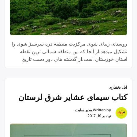
روستای زیبای شوی مرکزیت منطقه دره سرسبز شوی را
تشکیل میدهد،از آنجا که این منطقه شمالی ترین نقطه
استان خوزستان است،از گذشته های دور دست تاریخ
تاکنون بعنوان منطقه گرمسیری طوایف مختلفی از ایل
ممیوند بختیاری پذیرای این مردمان شجاع و تاریخساز بوده
است.
ایل بختیاری
کتاب سیمای عشایر شرق لرستان
Written by
مدیر سایت
نوامبر 19, 2017