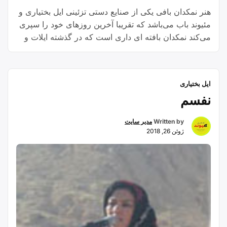
هنر نمکدان بافی یکی از صنایع دستی تزئینی ایل بختیاری و
مئیوند باب می‌باشد که تقریبا آخرین روزهای خود را سپری
می‌کند نمکدان بافته ای داری است که در گذشته ایلات و
عشایر برای نگهداری و حمل و نقل نمک نر(درشت) و یا
نمکی مشابه نمک معمولی که به روش خاصی از آب شور
“نمکدان
استخراج …
Continue reading
ایل بختیاری
بافی”
نفسم
Written by
مدیر سایت
ژوئن 26, 2018