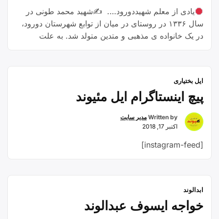
یادی از معلم شهیددورود…. ✍شهید محمد طونی در
سال ۱۳۳۶ در روستای در میان از توابع شهرستان دورود،
در یک خانواده ی مذهبی و متدین متولد شد. به علت
سکونت برادر بزرگش در شهرستان دورود، دوران
تحصیلات خود را در این شهر شروع کرد و موفق به اخذ
مدرک دیپلم در رشته ی صنعت شد. …
Continue
ایل بختیاری
“معلم
reading
پیچ اینستاگرام ایل مئیوند
شهید
ایل”
Written by
مدیر سایت
اکتبر 17, 2018
[instagram-feed]
ابدالوند
خواجه ایسوف عبدالوند