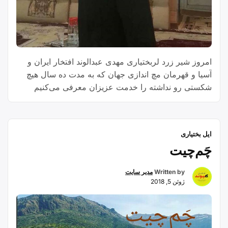
امروز شیر زرد لربختیاری مهدی عبدالوند افتخار ایران و
آسیا و قهرمان مچ اندازی جهان که به مدت ده سال هیچ
شکستی رو نداشته را خدمت عزیزان معرفی می‌کنیم
سوابق تحصیلی مهدی عبدالوند : مهندسی عمران در
دانشگاه آزاد اسلامی واحد الیگودرز فوق لیسانس مدیریت
ورزشی دانشگاه ازاد اسلامی واحد اصفهان مقام های
ایل بختیاری
“مهدی
ورزشی …
Continue reading
چَم‌چیت
عبدالوند”
Written by
مدیر سایت
ژوئن 5, 2018