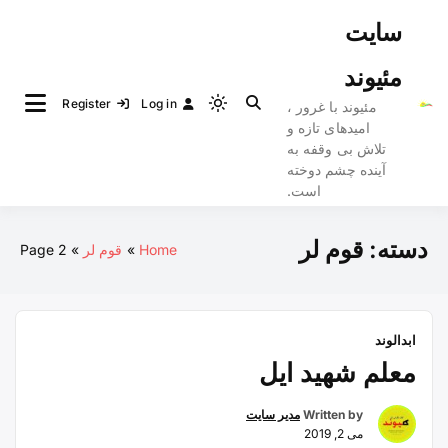
Ski
سایت
t
conten
مئیوند
Register
Log in
مئیوند با غرور ،
Light
امیدهای تازه و
mode
تلاش بی وقفه به
(click
آینده چشم دوخته
to
است.
switch
to
دسته:
قوم لر
Home
قوم لر
Page 2
dark)
ابدالوند
معلم شهید ایل
Written by
مدیر سایت
می 2, 2019