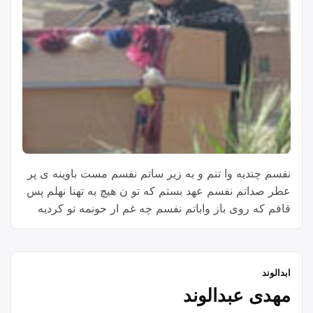
نفسم چندیه وا تنم و به زیر ساتم نفسم مست باوینه ی پر
عطر صداتم نفسم عهد بستم که تو ن هیچ به تهنا نهلم پس
قافم که روی باز واباتم نفسم چه غم ار حونمه تو کردیه
ویرون و خراو زار و پابسته به او بند پلاتم نفسم عمر مو
“نفسم”
پیش کشت تا که …
Continue reading
ابدالوند
مهدی عبدالوند