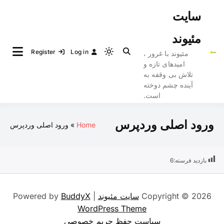
Ski
سایت
t
conten
مئیوند
Register
Log in
مئیوند با غرور ،
Light
امیدهای تازه و
mode
تلاش بی وقفه به
(click
آینده چشم دوخته
to
است.
switch
to
ورود اصلی وردپرس
Home
ورود اصلی وردپرس
dark)
بازدید فرسته:
6
Copyright © 2026
سایت مئیوند
| Powered by
BuddyX
WordPress Theme
سیاست حفظ حریم خصوصی