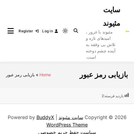
Ski
سایت
t
conten
مئیوند
Register
Log in
مئیوند با غرور ،
Light
امیدهای تازه و
mode
تلاش بی وقفه به
(click
آینده چشم دوخته
to
است.
switch
to
بازیابی رمز عبور
Home
بازیابی رمز عبور
dark)
بازدید فرسته:
2
Copyright © 2026
سایت مئیوند
| Powered by
BuddyX
WordPress Theme
سیاست حفظ حریم خصوصی