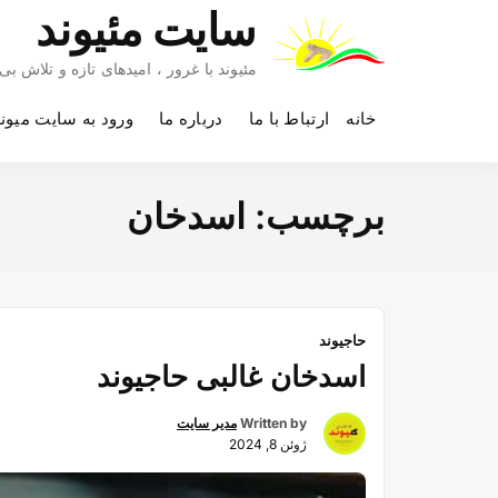
Ski
سایت مئیوند
t
conten
مئیوند با غرور ، امیدهای تازه و تلاش 
خانه
ارتباط با ما
درباره ما
ورود به سایت میون
برچسب:
اسدخان
حاجیوند
اسدخان غالبی حاجیوند
Written by
مدیر سایت
ژوئن 8, 2024