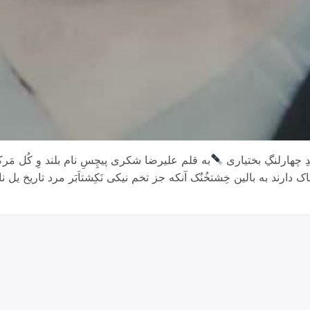
ِ چهارلنگِ بختیاری
به قلم علیرضا شکری پیچِسِ نام بلند وِ کُل مَرکز
 دارند به بالین خِشتخُنُک آنکه جز تخم نیکی نَکِشتاَبَر مرد تاریخ ی