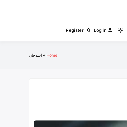
Register
Log in
Light
mode
(click
to
Home
اسدخان
switch
to
dark)