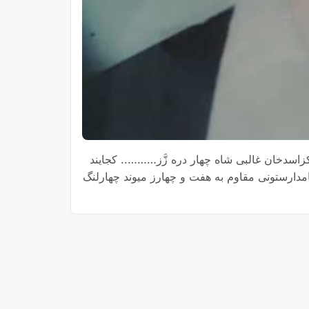
اسدخان غالبی شاه چهار دره زَّز……‌‌‌‌‌‌…..‌ کجایند
ل نامدارستونی مقاوم به هفت و چهارز میوند چهارلنگ