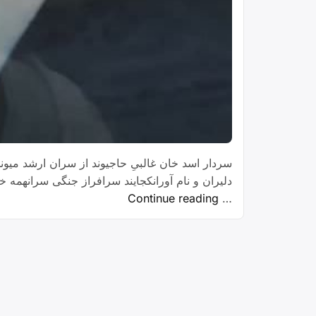
سردار اسد خان غالبیِ حاجیوند از سران ارشد میوند
دلیران و نام آورانکجایند سرافراز جنگی سرانهمه خاک
“اسدخان
Continue reading
…
غالبی
حاجیوند”