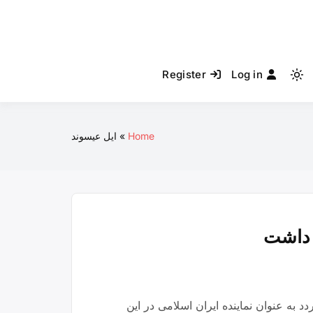
Register
Log in
Light
mode
(click
to
Home
ایل عیسوند
switch
to
dark)
 داشت
محاسبات ریاضی که در کشور ترکیه مورخ ۲۳ و ۲۴ آذرماه ۹۸ برگزار می گردد به عنوان نماینده ایران اسلامی در این