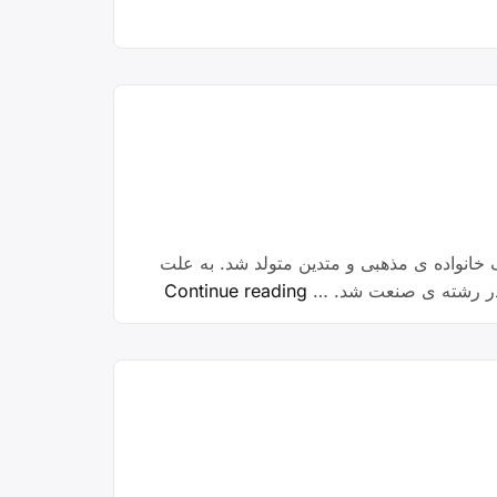
وابع شهرستان دورود، در یک خانواده ی مذهبی و متدین متولد شد. به علت
“معلم
م در رشته ی صنعت شد. …
Continue reading
شهید
ایل”