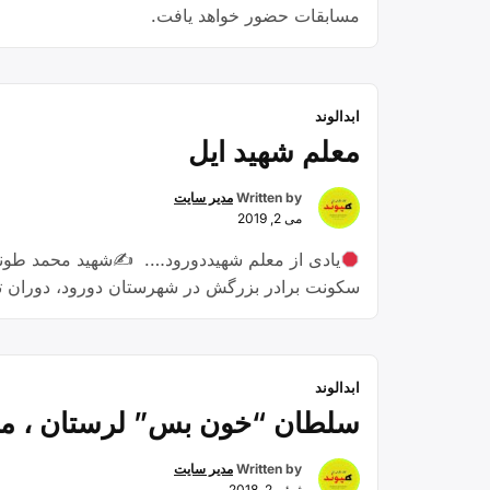
مسابقات حضور خواهد یافت.
ابدالوند
معلم شهید ایل
Written by
مدیر سایت
می 2, 2019
سکونت برادر بزرگش در شهرستان دورود، دوران ت
ابدالوند
سلطان “خون بس” لرستان ، مر
Written by
مدیر سایت
ژوئن 2, 2018