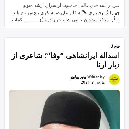
سردار اسد خان غالبیِ حاجیوند از سران ارشد میوندِ
چهارلنگِ بختیاری
به قلم علیرضا شکری پیچِسِ نام بلند
وِ کُل مَرکزاسدخان غالبی شاه چهار دره زَّز……‌‌‌‌‌‌…..‌ کجایند
دلیران و نام آورانکجایند سرافراز جنگی سرانهمه خاک
دارند به بالین خِشتخُنُک آنکه جز تخم نیکی نَکِشتاَبَر مرد
تاریخ یل نامدارستونی مقاوم به هفت و چهارز میوند
قوم لر
“اسدخان
چهارلنگ …
Continue reading
اسداله ایرانشاهی “وفا”؛ شاعری از
غالبی
حاجیوند”
دیار ازنا
Written by
مدیر سایت
مارس 21, 2024