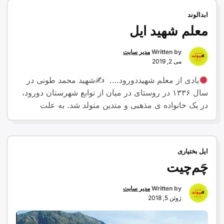
می‌باشد که در سال ۱۳۹۷ اولین شهردار این شهر اقای
ابدالوند
“شهر
بهروزی …
Continue reading
معلم شهید ایل
شاپور
آباد”
Written by
مدیر سایت
می 2, 2019
یادی از معلم شهیددورود…. ✍شهید محمد طونی در
سال ۱۳۳۶ در روستای در میان از توابع شهرستان دورود،
در یک خانواده ی مذهبی و متدین متولد شد. به علت
سکونت برادر بزرگش در شهرستان دورود، دوران
تحصیلات خود را در این شهر شروع کرد و موفق به اخذ
مدرک دیپلم در رشته ی صنعت شد. …
Continue
ایل بختیاری
“معلم
reading
چَم‌چیت
شهید
ایل”
Written by
مدیر سایت
ژوئن 5, 2018