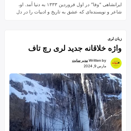
ایرانشاهی “وفا” در اول فروردین ۱۳۳۳ به دنیا آمد. او،
شاعر و نویسنده‌ای که عشق به تاریخ و ادبیات را در دل
داشت، تحصیلات خود را تا مقطع دکتری پیش برد و سپس
به خدمت شهربانی پیوست. پس از سال‌ها خدمت، در سال
“اسداله
۱۳۷۸ بازنشسته شد …
Continue reading
زبان لری
ایرانشاهی
واژه خلاقانه جدید لری رچ تاف
“وفا”؛
شاعری
Written by
مدیر سایت
از
مارس 9, 2024
دیار
ازنا”