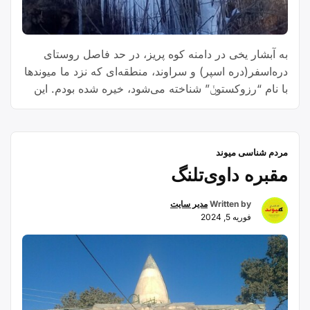
به آبشار یخی در دامنه کوه پریز، در حد فاصل روستای
دره‌اسفر(دره اسپر) و سراوند، منطقه‌ای که نزد ما میوندها
با نام “رزوکستوݩ” شناخته می‌شود، خیره شده بودم. این
منظره زیبا را از داخل کانال دورودیها مشاهده کردم و به
واژه خلاقانۀ “رچ‌تاف” که در بحث اسمگذاری آنجا استفادۀ
“واژه
شده بود، توجُّـه‌ام، جلب شد. واقعا …
Continue reading
مردم شناسی میوند
خلاقانه
مقبره داوی‌تلنگ
جدید
لری
Written by
مدیر سایت
رچ
فوریه 5, 2024
تاف”