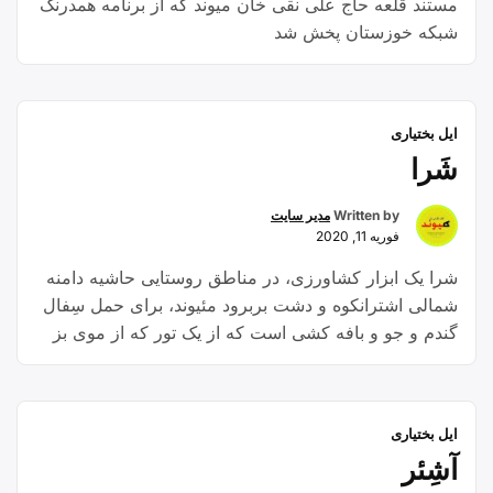
مستند قلعه حاج علی نقی خان میوند که از برنامه همدرنگ
شبکه خوزستان پخش شد
ایل بختیاری
شَرا
Written by
مدیر سایت
فوریه 11, 2020
شرا یک ابزار کشاورزی، در مناطق روستایی حاشیه دامنه
شمالی اشترانکوه و دشت بربرود مئیوند، برای حمل سِفال
گندم و جو و بافه کشی است که از یک تور که از موی بز
بافته می‌شد و دو عدد چوب در طرفین و یک چوب دوشاخ
به نام پابنه برای حفظ تعادل شَرا استفاده می‌شد تشکیل
شده است
ایل بختیاری
آشِئر