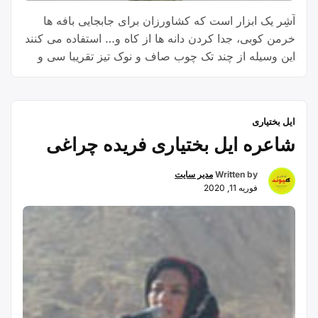
آشِر یک ابزار است که کشاورزان برای جابجایی بافه ها
خرمن کوبی، جدا کردن دانه ها از کاه و… استفاده می کنند
این وسیله از چند تک چوب صاف و نوک تیز تقریبا سی و
پنج تا چهل سانتی و یک دسته بلند مشابه دسته بیل که این
چوب‌های نوک تیز بوسیله یک پوستینه و …
Continue
“آشِئر”
reading
ایل بختیاری
شاعره ایل بختیاری فریده چراغی
Written by
مدیر سایت
فوریه 11, 2020