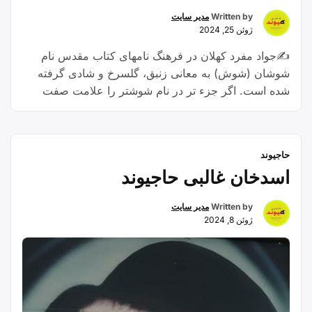
Written by
مدیر سایت
ژوئن 25, 2024
✍️جواد مفرد کهلان در فرهنگ نامهای کتاب مقدس نام
شوشان (شوش) به معانی زنبق، گلسرخ و شادی گرفته
شده است. اگر جزء تر در نام شوشتر را علامت صفت
تفضیلی فارسی بگیریم از این میان معنی صفات شاد و
شادتر برای شوش و شوشتر مناسب می افتد. مندرجات
فرهنگ نامه های فارسی نیز که معنی …
Continue
حاجیوند
“ارتباط
reading
اسدخان غالبی حاجیوند
معنایی
محتمل
Written by
مدیر سایت
شوش
ژوئن 8, 2024
و
شوشتر
با
بختیاری”