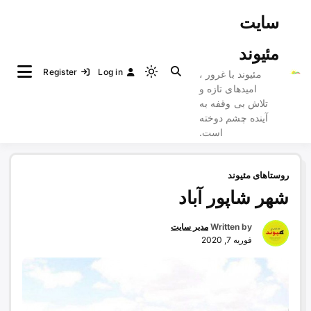
Ski
سایت
t
conten
مئیوند
Register
Log in
مئیوند با غرور ،
Light
امیدهای تازه و
mode
تلاش بی وقفه به
(click
آینده چشم دوخته
to
است.
switch
to
روستاهای مئیوند
dark)
شهر شاپور آباد
Written by
مدیر سایت
فوریه 7, 2020