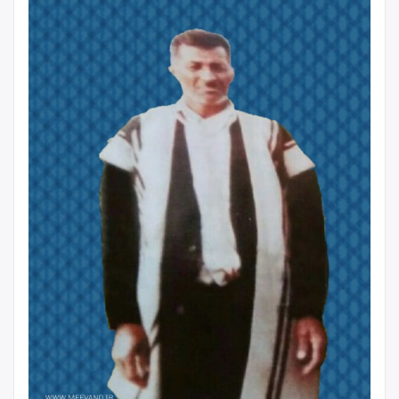
فرهنگ،
عشق
و
امید
بختیاری”