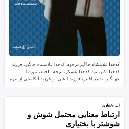
کدخدا غلامشاه جاگیرمرحوم کدخدا غلامشاه جاگیر، فرزند
کدخدا اکبر، نوه کدخدا عسکر، نتیجه آ احمد، نبیره آ
جهانگیر، ندیده آقنبر، فرزند آ علی، و فرزند آ کلبعلی از تیره
جاگیر غالبی حاجیوند، یکی از شخصیت‌های برجسته و
محترم منطقه بود. او با تلاش و همت خود، نقش مهمی در
“کدخد
تاريخ طایفه غالبی حاجیوند ایفا کرد. …
Continue reading
ایل بختیاری
غلامش
ارتباط معنایی محتمل شوش و
جاگیر
شوشتر با بختیاری