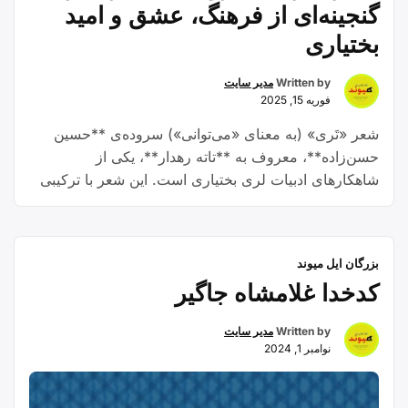
گنجینه‌ای از فرهنگ، عشق و امید
بختیاری
Written by
مدیر سایت
فوریه 15, 2025
شعر «تَری» (به معنای «می‌توانی») سروده‌ی **حسین
حسن‌زاده**، معروف به **تاته رهدار**، یکی از
شاهکارهای ادبیات لری بختیاری است. این شعر با ترکیبی
از عشق، امید، مقاومت و وطن‌پرستی، نه تنها برای مردم
بختیاری، بلکه برای همه‌ی فارسی‌زبانان جذاب و الهام‌بخش
است. در این مقاله، به بررسی عمیق‌تر این شعر، مفاهیم
بزرگان ایل میوند
“شعر
آن و نقش آن …
Continue reading
کدخدا غلامشاه جاگیر
«تَری»
سروده‌ی
Written by
مدیر سایت
تاته
نوامبر 1, 2024
رهدار:
گنجینه‌ای
از