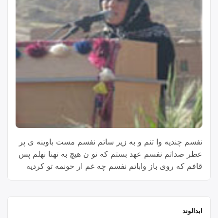
نفسم چندیه وا تنم و به زیر ساتم نفسم مست باوینه ی پر
عطر صداتم نفسم عهد بستم که تو ن هیچ به تهنا نهلم پس
قافم که روی باز واباتم نفسم چه غم ار حونمه تو کردیه
ویرون و خراو زار و پابسته به او بند پلاتم نفسم عمر مو
“نفسم”
پیش کشت تا که …
Continue reading
ابدالوند