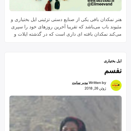
هنر نمکدان بافی یکی از صنایع دستی تزئینی ایل بختیاری و
مئیوند باب می‌باشد که تقریبا آخرین روزهای خود را سپری
می‌کند نمکدان بافته ای داری است که در گذشته ایلات و
عشایر برای نگهداری و حمل و نقل نمک نر(درشت) و یا
نمکی مشابه نمک معمولی که به روش خاصی از آب شور
“نمکدان
استخراج …
Continue reading
ایل بختیاری
بافی”
نفسم
Written by
مدیر سایت
ژوئن 26, 2018