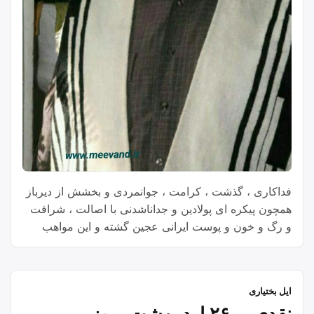
فداکاری ، گذشت ، کرامت ، جوانمردی و بخشش از دیرباز
همچون پیکره ای پولادین و جداناشدنی با اصالت ، شرافت
و رگ و خون و پوست ایرانی عجین گشته و این مواهب
بزرگ آسمانی و عنایات بی پایان الهی آوازه بزرگی پارسی
زبانان پاک نهاد و نیک سرشت را چون کهکشانی فروزان و
بی انتها ، زبانزد عام و خاص ساخته و بر رفیع ترین قله
ایل بختیاری
کمال انسانی ، بهروزی ، فرزانگی و اقتدار قرار داده است
نقدی بر ۲۶ اردیبهشت، روز