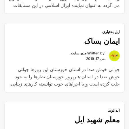
می گردد به عنوان نماینده ایران اسلامی در این مسابقات
حضور خواهد یافت.
ایل بختیاری
ایمان بساک
Written by
مدیر سایت
می 17, 2019
جوانی خوش صدا در استان خوزستان این روزها جوانی
خوش صدا در استان هنرپرور خوزستان نظرها را به خود
جلب کرده است و با اجراهای خوب توانسته کارهای زیبایی
را به نمایش بگذارد. ایمان بساک در خصوص فعالیت خود
گفت: ازسال ۸۵ در زمینه شعر و ترانه سرایی و مقاله های
“ایمان
کوتاه فعالیت داشته ام …
Continue reading
ابدالوند
بساک”
معلم شهید ایل