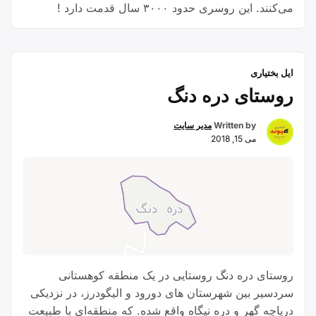
می‌کنند. ﺍﯾﻦ ﺭﻭﺳﺮﯼ ﺣﺪﻭﺩ ۳۰۰۰ ﺳﺎﻝ ﻗﺪﻣﺖ ﺩﺍﺭﺩ !
ایل بختیاری
روستای دره دنگ
Written by
مدیر سایت
می 15, 2018
روستای دره دنگ روستایی در یک منطقه کوهستانی
سردسیر بین شهرستان های دورود و الیگودرز، در نزدیکی
دریاچه گهر و دره نیگاه واقع شده. که منطقه‌ای با طبیعت