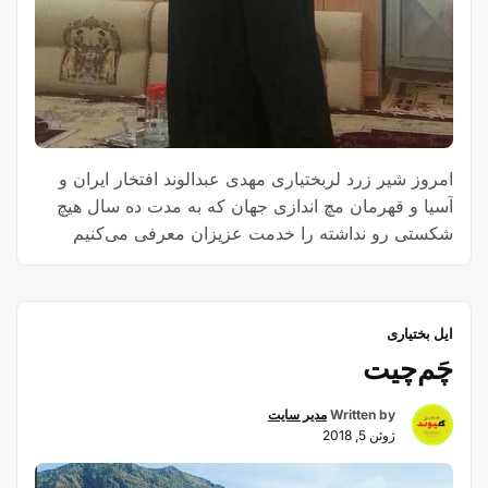
امروز شیر زرد لربختیاری مهدی عبدالوند افتخار ایران و
آسیا و قهرمان مچ اندازی جهان که به مدت ده سال هیچ
شکستی رو نداشته را خدمت عزیزان معرفی می‌کنیم
سوابق تحصیلی مهدی عبدالوند : مهندسی عمران در
دانشگاه آزاد اسلامی واحد الیگودرز فوق لیسانس مدیریت
ورزشی دانشگاه ازاد اسلامی واحد اصفهان مقام های
ایل بختیاری
“مهدی
ورزشی …
Continue reading
چَم‌چیت
عبدالوند”
Written by
مدیر سایت
ژوئن 5, 2018