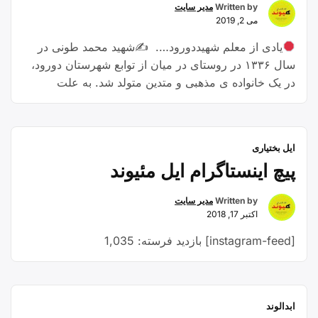
Written by
مدیر سایت
می 2, 2019
یادی از معلم شهیددورود…. ✍شهید محمد طونی در
سال ۱۳۳۶ در روستای در میان از توابع شهرستان دورود،
در یک خانواده ی مذهبی و متدین متولد شد. به علت
سکونت برادر بزرگش در شهرستان دورود، دوران
تحصیلات خود را در این شهر شروع کرد و موفق به اخذ
مدرک دیپلم در رشته ی صنعت شد. …
Continue
ایل بختیاری
“معلم
reading
پیچ اینستاگرام ایل مئیوند
شهید
ایل”
Written by
مدیر سایت
اکتبر 17, 2018
[instagram-feed] بازدید فرسته: 1,035
ابدالوند