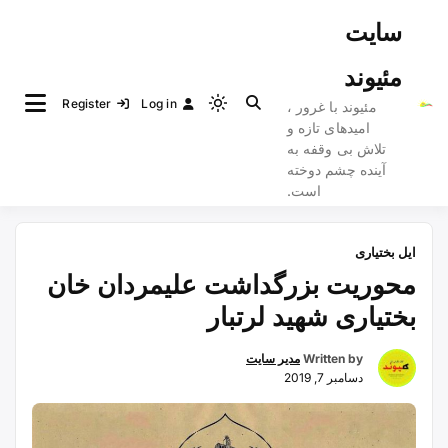
Ski
سایت
t
conten
مئیوند
Register
Log in
مئیوند با غرور ،
Light
امیدهای تازه و
mode
تلاش بی وقفه به
(click
آینده چشم دوخته
to
است.
switch
to
ایل بختیاری
dark)
محوریت بزرگداشت علیمردان خان
بختیاری شهید لرتبار
Written by
مدیر سایت
دسامبر 7, 2019