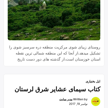
روستای زیبای شوی مرکزیت منطقه دره سرسبز شوی را
تشکیل میدهد،از آنجا که این منطقه شمالی ترین نقطه
استان خوزستان است،از گذشته های دور دست تاریخ
تاکنون بعنوان منطقه گرمسیری طوایف مختلفی از ایل
ممیوند بختیاری پذیرای این مردمان شجاع و تاریخساز بوده
است.
ایل بختیاری
کتاب سیمای عشایر شرق لرستان
Written by
مدیر سایت
نوامبر 19, 2017