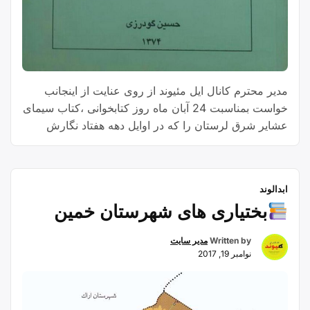
مدیر محترم کانال ایل مئیوند از روی عنایت از اینجانب
خواست بمناسبت 24 آبان ماه روز کتابخوانی ،کتاب سیمای
عشایر شرق لرستان را که در اوایل دهه هفتاد نگارش
یافته و در سال 1374 از سوی انتشارات ترسیم منتشر
گردید
ابدالوند
بختیاری های شهرستان خمین
Written by
مدیر سایت
نوامبر 19, 2017