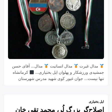
مدال غیرت
مدال انسانیت
مدال… آقای حسن
جمشیدی ورزشکار و پهلوان ایل بختیاری…
کرمانشاه
تنها نیست… جوان غیور کوی شهید مدرس شهرستان
دزفول مدال های قهرمانی خود را بفروش رساند و مبلغ
دریافتی را به زلزله زدگان کرمانشاه اهدا کرد.
#قهرمان_حسن_جمشیدی ═ ╬ عضو کانال تلگرامی ایل
ایل بختیاری
“حسن
مئیوند شوید بازدید فرسته: …
Continue reading
اصلاح‌گر بزرگ لُر، محمد تقی‌ خان
جمشیدی