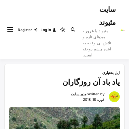
Ski
سایت
t
conten
مئیوند
Register
Log in
مئیوند با غرور ،
Light
امیدهای تازه و
mode
تلاش بی وقفه به
(click
آینده چشم دوخته
to
است.
switch
to
ایل بختیاری
dark)
یاد باد آن روزگاران
Written by
مدیر سایت
فوریه 18, 2018