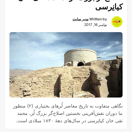
برای
کیانِرسی
کمک
به
Written by
مدیر سایت
نوامبر 16, 2017
زلزله
زدگان
کرمانشاه
مدال
هایش
را
فروخت”
نگاهی متفاوت به تاریخ معاصر لُرهای بختیاری (۲) منظور
ما دوران نقش‌آفرینی نخستین اصلاح‌گر بزرگ لُر، محمد
تقی‌ خان کیانِرسی در سال‌های دهۀ ۱۸۳۰ میلادی است.
محمد تقی خان که در سال‌های پایانی سلطنت فتحعلی‌شاه