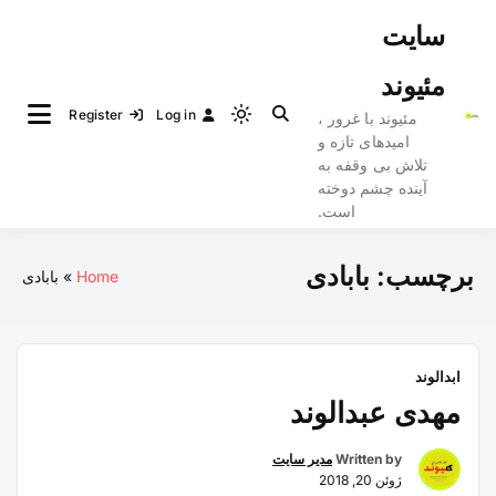
Ski
سایت
t
conten
مئیوند
Register
Log in
مئیوند با غرور ،
Light
امیدهای تازه و
mode
تلاش بی وقفه به
(click
آینده چشم دوخته
to
است.
switch
to
برچسب:
بابادی
Home
بابادی
dark)
ابدالوند
مهدی عبدالوند
Written by
مدیر سایت
ژوئن 20, 2018