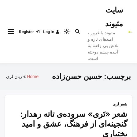
Ski
سایت
t
conten
مئیوند
Register
Log in
مئیوند با غرور ،
Light
امیدهای تازه و
mode
تلاش بی وقفه به
(click
آینده چشم دوخته
to
است.
switch
to
برچسب:
حسین حسن‌زاده
Home
زبان لری
dark)
شعر لری
شعر «تَری» سروده‌ی تاته رهدار:
گنجینه‌ای از فرهنگ، عشق و امید
بختیاری