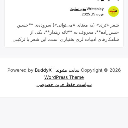
Written by
مدیر سایت
فوریه 15, 2025
شعر «تَری» (به معنای «می‌توانی») سروده‌ی **حسین
حسن‌زاده**، معروف به **تاته رهدار**، یکی از
شاهکارهای ادبیات لری بختیاری است. این شعر با ترکیبی
از عشق، امید، مقاومت و وطن‌پرستی، نه تنها برای مردم
بختیاری، بلکه برای همه‌ی فارسی‌زبانان جذاب و الهام‌بخش
است. در این مقاله، به بررسی عمیق‌تر این شعر، مفاهیم
“شعر
آن و نقش آن …
Continue reading
Copyright © 2026
سایت مئیوند
| Powered by
BuddyX
«تَری»
WordPress Theme
سروده‌ی
سیاست حفظ حریم خصوصی
تاته
رهدار:
گنجینه‌ای
از
فرهنگ،
عشق