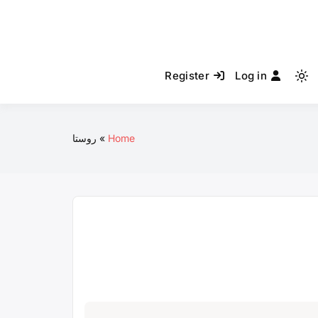
Register
Log in
Light
mode
(click
to
Home
روستا
switch
to
dark)