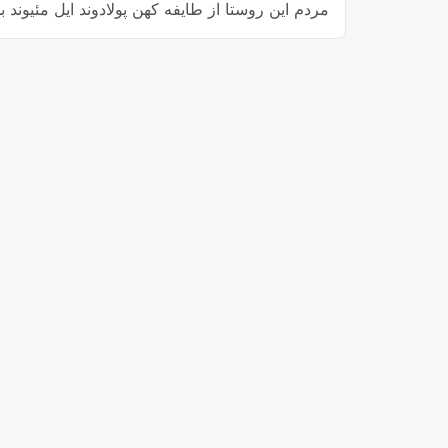
مردم این روستا از طایفه کهن پولادوند ایل مئیوند