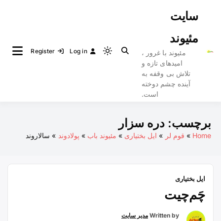
Ski
سایت
t
conten
مئیوند
Register
Log in
مئیوند با غرور ،
Light
امیدهای تازه و
mode
تلاش بی وقفه به
(click
آینده چشم دوخته
to
است.
switch
to
برچسب:
دره سزار
dark)
Home
قوم لر
ایل بختیاری
مئیوند باب
پولادوند
سالاروند
ایل بختیاری
چَم‌چیت
Written by
مدیر سایت