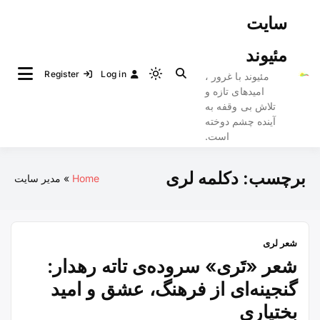
Ski
سایت
t
conten
مئیوند
Register
Log in
مئیوند با غرور ،
Light
امیدهای تازه و
mode
تلاش بی وقفه به
(click
آینده چشم دوخته
to
است.
switch
to
برچسب:
دکلمه لری
Home
مدیر سایت
dark)
شعر لری
شعر «تَری» سروده‌ی تاته رهدار:
گنجینه‌ای از فرهنگ، عشق و امید
بختیاری