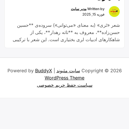
Written by
مدیر سایت
فوریه 15, 2025
شعر «تَری» (به معنای «می‌توانی») سروده‌ی **حسین
حسن‌زاده**، معروف به **تاته رهدار**، یکی از
شاهکارهای ادبیات لری بختیاری است. این شعر با ترکیبی
از عشق، امید، مقاومت و وطن‌پرستی، نه تنها برای مردم
بختیاری، بلکه برای همه‌ی فارسی‌زبانان جذاب و الهام‌بخش
است. در این مقاله، به بررسی عمیق‌تر این شعر، مفاهیم
“شعر
آن و نقش آن …
Continue reading
Copyright © 2026
سایت مئیوند
| Powered by
BuddyX
«تَری»
WordPress Theme
سروده‌ی
سیاست حفظ حریم خصوصی
تاته
رهدار:
گنجینه‌ای
از
فرهنگ،
عشق