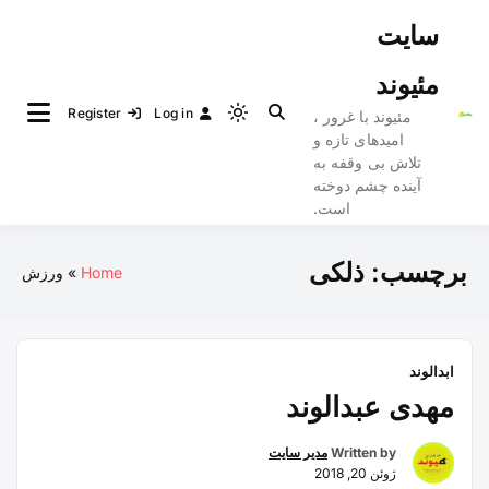
Ski
سایت
t
conten
مئیوند
Register
Log in
مئیوند با غرور ،
Light
امیدهای تازه و
mode
تلاش بی وقفه به
(click
آینده چشم دوخته
to
است.
switch
to
برچسب:
ذلکی
Home
ورزش
dark)
ابدالوند
مهدی عبدالوند
Written by
مدیر سایت
ژوئن 20, 2018