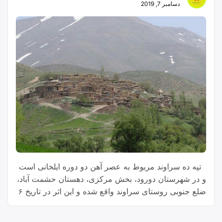
دسامبر 7, 2019
‍ ‍ تپه ده سراوند مربوط به عصر آهن دو دوره ایلخانی است
و در شهرستان دورود، بخش مرکزی، دهستان حشمت آباد،
ضلع جنوبی روستای سراوند واقع شده و این اثر در تاریخ ۶
اسفند ۱۳۸۵ با شمارهٔ ثبت ۱۷۶۰۹ به‌عنوان یکی از آثار ملی
ایران به ثبت رسیده است.[۱] سراوند استان استان