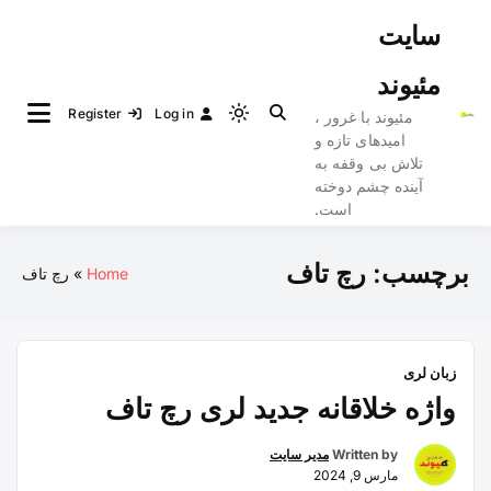
Ski
سایت
t
conten
مئیوند
Register
Log in
مئیوند با غرور ،
Light
امیدهای تازه و
mode
تلاش بی وقفه به
(click
آینده چشم دوخته
to
است.
switch
to
برچسب:
رچ تاف
Home
رچ تاف
dark)
زبان لری
واژه خلاقانه جدید لری رچ تاف
Written by
مدیر سایت
مارس 9, 2024