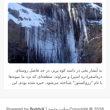
به آبشار یخی در دامنه کوه پریز، در حد فاصل روستای
دره‌اسفر(دره اسپر) و سراوند، منطقه‌ای که نزد ما میوندها
با نام “رزوکستوݩ” شناخته می‌شود، خیره شده بودم. این
منظره زیبا را از داخل کانال دورودیها مشاهده کردم و به
واژه خلاقانۀ “رچ‌تاف” که در بحث اسمگذاری آنجا استفادۀ
“واژه
شده بود، توجُّـه‌ام، جلب شد. واقعا …
Continue reading
خلاقانه
Copyright © 2026
سایت مئیوند
| Powered by
BuddyX