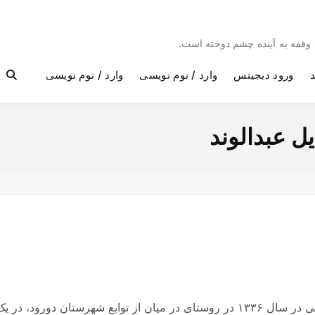
بی وقفه به آینده چشم دوخته است.
د
ورود دیجیتس
وارد / نوم نویسی
وارد / نوم نویسی
ل عبدالوند
یادی از معلم شهیددورود…. ✍شهید محمد طونی در سال ۱۳۳۶ در روستای در میان از ت