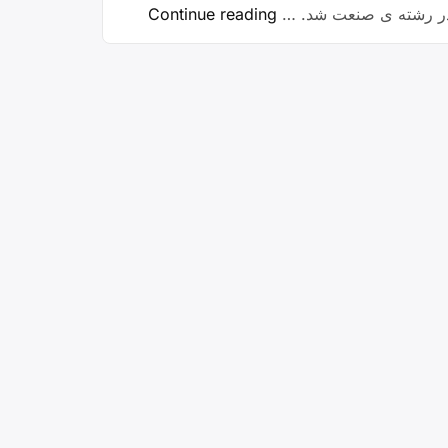
“معلم
م در رشته ی صنعت شد. …
Continue reading
شهید
ایل”