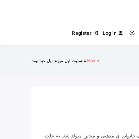
Register
Log in
Light
mode
(click
to
Home
سایت ایل میوند ایل عبدالوند
switch
to
dark)
وابع شهرستان دورود، در یک خانواده ی مذهبی و متدین متولد شد. به علت