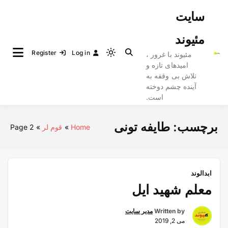
Ski
سایت
t
conten
مئیوند
Register
Log in
مئیوند با غرور ،
Light
امیدهای تازه و
mode
تلاش بی وقفه به
(click
آینده چشم دوخته
to
است.
switch
to
برچسب:
طایفه تونی
Home
قوم لر
Page 2
dark)
ابدالوند
معلم شهید ایل
Written by
مدیر سایت
می 2, 2019