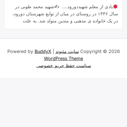
یادی از معلم شهیددورود…. ✍شهید محمد طونی در
سال ۱۳۳۶ در روستای در میان از توابع شهرستان دورود،
در یک خانواده ی مذهبی و متدین متولد شد. به علت
سکونت برادر بزرگش در شهرستان دورود، دوران
تحصیلات خود را در این شهر شروع کرد و موفق به اخذ
مدرک دیپلم در رشته ی صنعت شد. …
Continue
“معلم
reading
Copyright © 2026
سایت مئیوند
| Powered by
BuddyX
شهید
WordPress Theme
ایل”
سیاست حفظ حریم خصوصی