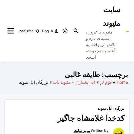
Ski
سایت
t
conten
مئیوند
Register
Log in
مئیوند با غرور ،
Light
امیدهای تازه و
mode
تلاش بی وقفه به
(click
آینده چشم دوخته
to
است.
switch
to
برچسب:
طایفه غالبی
dark)
Home
قوم لر
ایل بختیاری
مئیوند باب
بزرگان ایل میوند
بزرگان ایل میوند
کدخدا غلامشاه جاگیر
Written by
مدیر سایت