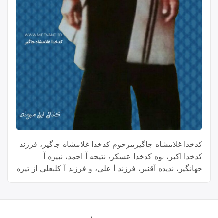
کدخدا غلامشاه جاگیرمرحوم کدخدا غلامشاه جاگیر، فرزند
کدخدا اکبر، نوه کدخدا عسکر، نتیجه آ احمد، نبیره آ
جهانگیر، ندیده آقنبر، فرزند آ علی، و فرزند آ کلبعلی از تیره
جاگیر غالبی حاجیوند، یکی از شخصیت‌های برجسته و
محترم منطقه بود. او با تلاش و همت خود، نقش مهمی در
“کدخد
تاريخ طایفه غالبی حاجیوند ایفا کرد. …
Continue reading
غلامش