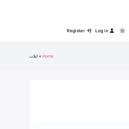
Register
Log in
Light
mode
(click
to
Home
ایلات
switch
to
dark)