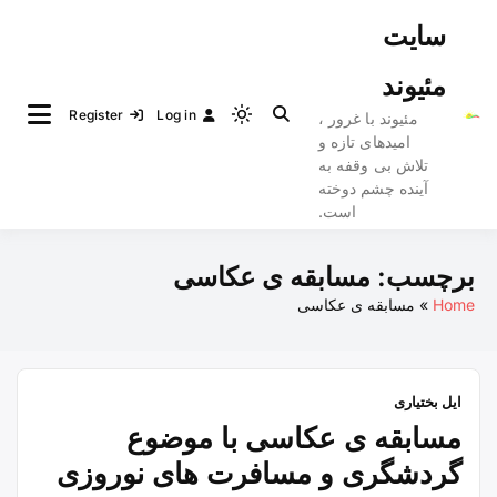
Ski
سایت
t
conten
مئیوند
Register
Log in
مئیوند با غرور ،
Light
امیدهای تازه و
mode
تلاش بی وقفه به
(click
آینده چشم دوخته
to
است.
switch
to
برچسب:
مسابقه ی عکاسی
dark)
Home
مسابقه ی عکاسی
ایل بختیاری
مسابقه ی عکاسی با موضوع
گردشگری و مسافرت های نوروزی