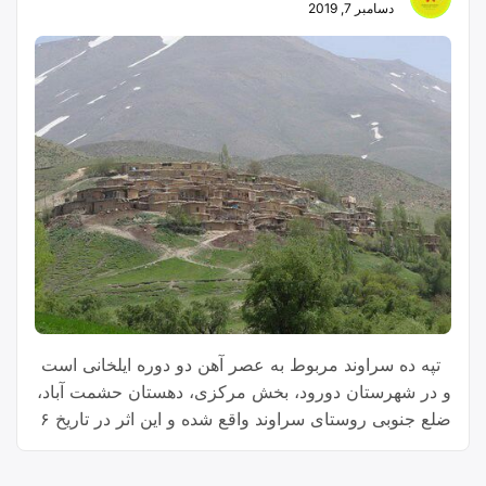
دسامبر 7, 2019
‍ ‍ تپه ده سراوند مربوط به عصر آهن دو دوره ایلخانی است
و در شهرستان دورود، بخش مرکزی، دهستان حشمت آباد،
ضلع جنوبی روستای سراوند واقع شده و این اثر در تاریخ ۶
اسفند ۱۳۸۵ با شمارهٔ ثبت ۱۷۶۰۹ به‌عنوان یکی از آثار ملی
ایران به ثبت رسیده است.[۱] سراوند استان استان