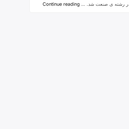
“معلم
م در رشته ی صنعت شد. …
Continue reading
شهید
ایل”