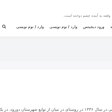
بی وقفه به آینده چشم دوخته است.
د
ورود دیجیتس
وارد / نوم نویسی
وارد / نوم نویسی
یادی از معلم شهیددورود…. ✍شهید محمد طونی در سال ۱۳۳۶ در روستای در میان از ت