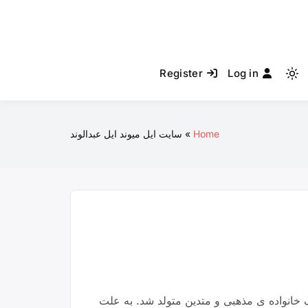
Register
Log in
Light
mode
(click
to
Home
سایت ایل میوند ایل عبدالوند
switch
to
dark)
وابع شهرستان دورود، در یک خانواده ی مذهبی و متدین متولد شد. به علت