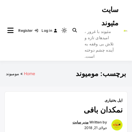
Ski
سایت
t
conten
مئیوند
Register
Log in
مئیوند با غرور ،
Light
امیدهای تازه و
mode
تلاش بی وقفه به
(click
آینده چشم دوخته
to
است.
switch
to
برچسب:
مومیوند
Home
مومیوند
dark)
ایل بختیاری
نمکدان بافی
Written by
مدیر سایت
جولای 21, 2018