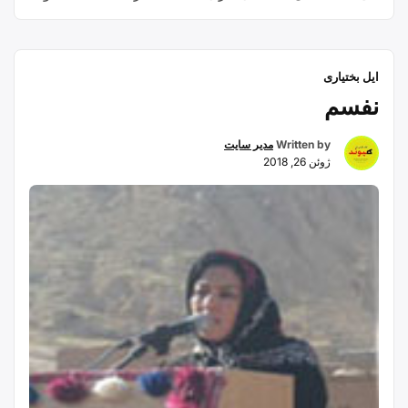
عشایر برای نگهداری و حمل و نقل نمک نر(درشت) و یا
نمکی مشابه نمک معمولی که به روش خاصی از آب شور
“نمکدان
استخراج …
Continue reading
ایل بختیاری
بافی”
نفسم
Written by
مدیر سایت
ژوئن 26, 2018