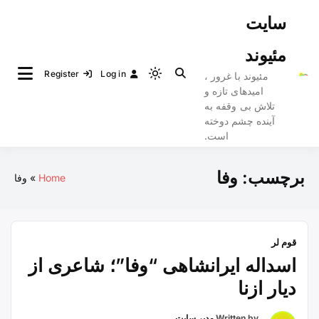
Ski
سایت
t
conten
مئیوند
Register
Log in
مئیوند با غرور ،
Light
امیدهای تازه و
mode
تلاش بی وقفه به
(click
آینده چشم دوخته
to
است.
switch
to
برچسب:
وفا
Home
وفا
dark)
قوم لر
اسداله ایرانشاهی “وفا”؛ شاعری از
دیار ازنا
Written by
مدیر سایت