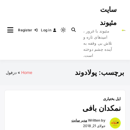
Ski
سایت
t
conten
مئیوند
Register
Log in
مئیوند با غرور ،
Light
امیدهای تازه و
mode
تلاش بی وقفه به
(click
آینده چشم دوخته
to
است.
switch
to
برچسب:
پولادوند
Home
دزفول
dark)
ایل بختیاری
نمکدان بافی
Written by
مدیر سایت
جولای 21, 2018