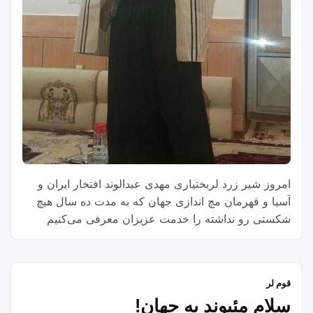
امروز شیر زرد لربختیاری مهدی عبدالوند افتخار ایران و
آسیا و قهرمان مچ اندازی جهان که به مدت ده سال هیچ
شکستی رو نداشته را خدمت عزیزان معرفی می‌کنیم
سوابق تحصیلی مهدی عبدالوند : مهندسی عمران در
دانشگاه آزاد اسلامی واحد الیگودرز فوق لیسانس مدیریت
ورزشی دانشگاه ازاد اسلامی واحد اصفهان مقام های
قوم لر
“مهدی
ورزشی …
Continue reading
سلام مئیوند به جهان!
عبدالوند”