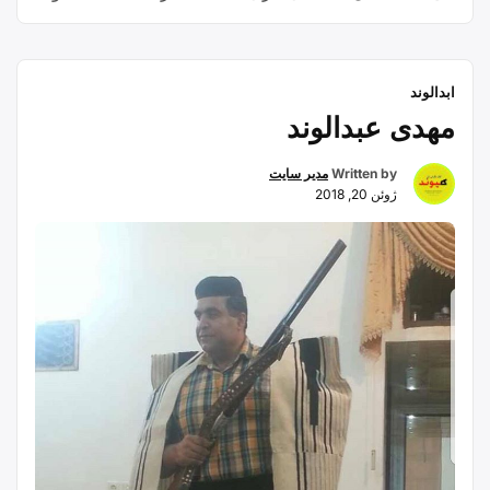
عشایر برای نگهداری و حمل و نقل نمک نر(درشت) و یا
نمکی مشابه نمک معمولی که به روش خاصی از آب شور
“نمکدان
استخراج …
Continue reading
ابدالوند
بافی”
مهدی عبدالوند
Written by
مدیر سایت
ژوئن 20, 2018