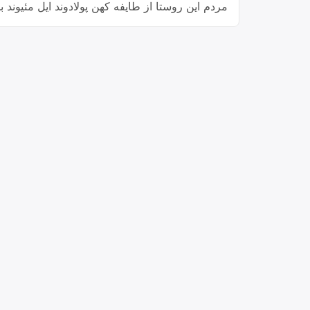
مردم این روستا از طایفه کهن پولادوند ایل مئیوند