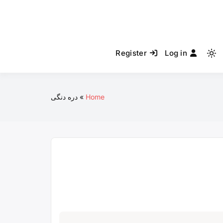
Register
Log in
Light
mode
(click
to
Home
دره دنگی
switch
to
dark)