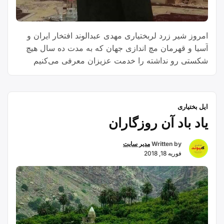
امروز شیر زرد لربختیاری مهدی عبدالوند افتخار ایران و
آسیا و قهرمان مچ اندازی جهان که به مدت ده سال هیچ
شکستی رو نداشته را خدمت عزیزان معرفی می‌کنیم
سوابق تحصیلی مهدی عبدالوند : مهندسی عمران در
دانشگاه آزاد اسلامی واحد الیگودرز فوق لیسانس مدیریت
ورزشی دانشگاه ازاد اسلامی واحد اصفهان مقام های
ایل بختیاری
“مهدی
ورزشی …
Continue reading
یاد باد آن روزگاران
عبدالوند”
Written by
مدیر سایت
فوریه 18, 2018