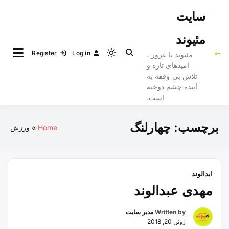
Ski
سایت
t
conten
مئیوند
Register
Log in
مئیوند با غرور ،
Light
امیدهای تازه و
mode
تلاش بی وقفه به
(click
آینده چشم دوخته
to
است.
switch
to
برچسب:
چهارلنگ
Home
ورزش
dark)
ابدالوند
مهدی عبدالوند
Written by
مدیر سایت
ژوئن 20, 2018