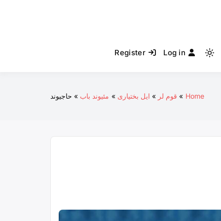
Register
Log in
Light
mode
(click
to
Home
قوم لر
ایل بختیاری
مئیوند باب
حاجیوند
switch
to
dark)