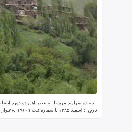
‍ ‍ تپه ده سراوند مربوط به عصر آهن دو دوره ای
تاریخ ۶ اسفند ۱۳۸۵ با شمارهٔ ثبت ۱۷۶۰۹ به‌عنوان یکی از آثار ملی ایران به ثبت رسیده است.[۱] سراوند استان استان لرستان شهرستان …