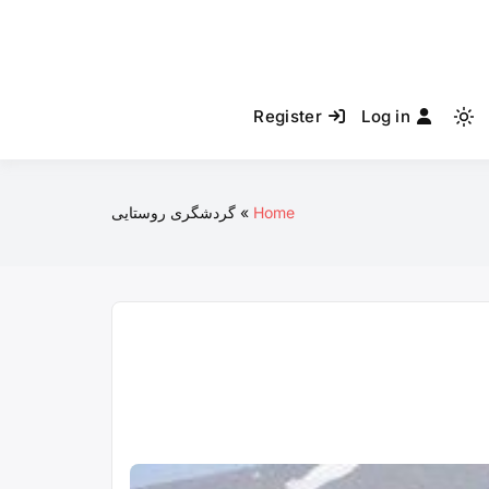
Register
Log in
Light
mode
(click
to
Home
گردشگری روستایی
switch
to
dark)