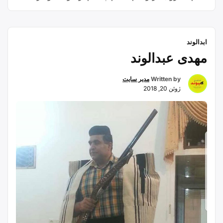
ویرون و خراو زار و پابسته به او بند پلاتم نفسم عمر مو
“نفسم”
پیش کشت تا که …
Continue reading
ابدالوند
مهدی عبدالوند
Written by
مدیر سایت
ژوئن 20, 2018