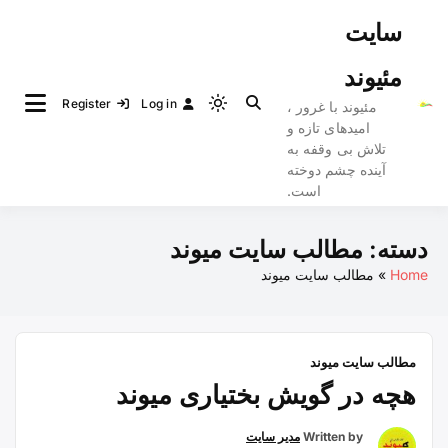
Ski
سایت
t
conten
مئیوند
Register
Log in
مئیوند با غرور ،
Light
امیدهای تازه و
mode
تلاش بی وقفه به
(click
آینده چشم دوخته
to
است.
switch
to
دسته:
مطالب سایت میوند
dark)
Home
مطالب سایت میوند
مطالب سایت میوند
هچه در گویش بختیاری میوند
Written by
مدیر سایت