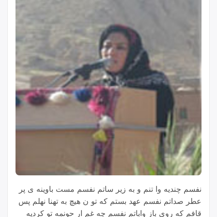
نفسم چندیه وا تنم و به زیر ساتم نفسم مست باوینه ی پر
عطر صداتم نفسم عهد بستم که تو ن هیچ به تهنا نهلم پس
قافم که روی باز واباتم نفسم چه غم ار حونمه تو کردیه