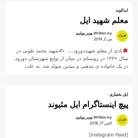
“ایمان
کوتاه فعالیت داشته ام …
Continue reading
ابدالوند
بساک”
معلم شهید ایل
Written by
مدیر سایت
می 2, 2019
یادی از معلم شهیددورود…. ✍شهید محمد طونی در
سال ۱۳۳۶ در روستای در میان از توابع شهرستان دورود،
در یک خانواده ی مذهبی و متدین متولد شد. به علت
سکونت برادر بزرگش در شهرستان دورود، دوران
تحصیلات خود را در این شهر شروع کرد و موفق به اخذ
مدرک دیپلم در رشته ی صنعت شد. …
Continue
ایل بختیاری
“معلم
reading
پیچ اینستاگرام ایل مئیوند
شهید
ایل”
Written by
مدیر سایت
اکتبر 17, 2018
[instagram-feed]