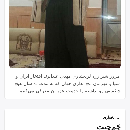
امروز شیر زرد لربختیاری مهدی عبدالوند افتخار ایران و
آسیا و قهرمان مچ اندازی جهان که به مدت ده سال هیچ
شکستی رو نداشته را خدمت عزیزان معرفی می‌کنیم
سوابق تحصیلی مهدی عبدالوند : مهندسی عمران در
دانشگاه آزاد اسلامی واحد الیگودرز فوق لیسانس مدیریت
ورزشی دانشگاه ازاد اسلامی واحد اصفهان مقام های
ایل بختیاری
“مهدی
ورزشی …
Continue reading
چَم‌چیت
عبدالوند”