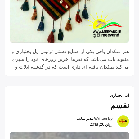
هنر نمکدان بافی یکی از صنایع دستی تزئینی ایل بختیاری و
مئیوند باب می‌باشد که تقریبا آخرین روزهای خود را سپری
می‌کند نمکدان بافته ای داری است که در گذشته ایلات و
عشایر برای نگهداری و حمل و نقل نمک نر(درشت) و یا
نمکی مشابه نمک معمولی که به روش خاصی از آب شور
“نمکدان
استخراج …
Continue reading
ایل بختیاری
بافی”
نفسم
Written by
مدیر سایت
ژوئن 26, 2018