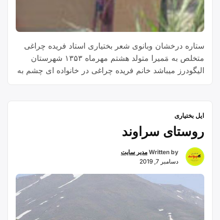
ستاره درخشان وبانوی شعر بختیاری استاد فریده چراغی
متخلص به مَمیرا متولد هشتم مهرماه ۱۳۵۳ شهرستان
الیگودرز میباشد خانم فریده چراغی در خانواده ای چشم به
جهان هستی گشود
ایل بختیاری
روستای سراوند
Written by
مدیر سایت
دسامبر 7, 2019