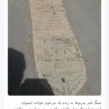
سنگ قبر مربوط به زنده یاد مرحوم خواجه ایسوف
(یوسف)عبدالوند از طایفه ماهرویی تیره باورسی واقع در