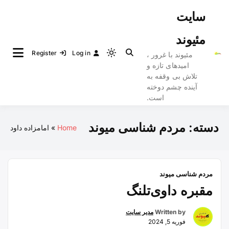
Ski
سایت
t
conten
مئیوند
Register
Log in
مئیوند با غرور ،
Light
امیدهای تازه و
mode
تلاش بی وقفه به
(click
آینده چشم دوخته
to
است.
switch
to
دسته:
مردم شناسی میوند
Home
امامزاده داود
dark)
مردم شناسی میوند
مقبره داوی‌تلنگ
Written by
مدیر سایت
فوریه 5, 2024