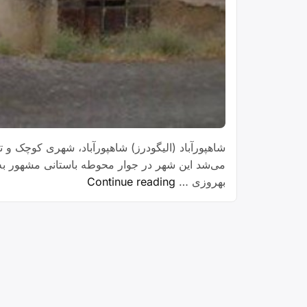
شاهپورآباد (الیگودرز) شاهپورآباد، شهری کوچک و
“شهر
بهروزی …
Continue reading
شاپور
آباد”