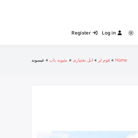
Register
Log in
Light
mode
(click
to
Home
قوم لر
ایل بختیاری
مئیوند باب
عیسوند
switch
to
dark)