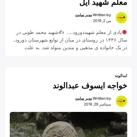
معلم شهید ایل
شاپور
آباد”
Written by
مدیر سایت
می 2, 2019
یادی از معلم شهیددورود…. ✍شهید محمد طونی در
سال ۱۳۳۶ در روستای در میان از توابع شهرستان دورود،
در یک خانواده ی مذهبی و متدین متولد شد. به علت
سکونت برادر بزرگش در شهرستان دورود، دوران
تحصیلات خود را در این شهر شروع کرد و موفق به اخذ
مدرک دیپلم در رشته ی صنعت شد. …
Continue
ابدالوند
“معلم
reading
خواجه ایسوف عبدالوند
شهید
ایل”
Written by
مدیر سایت
سپتامبر 29, 2018