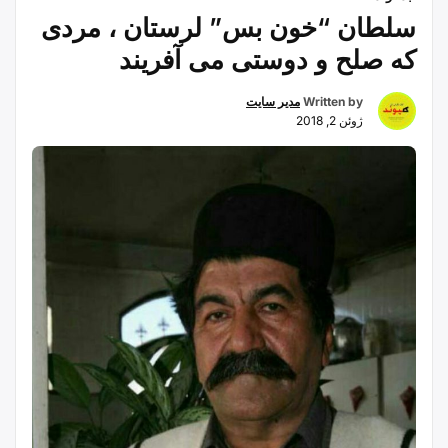
سلطان “خون بس” لرستان ، مردی
که صلح و دوستی می آفریند
Written by
مدیر سایت
ژوئن 2, 2018