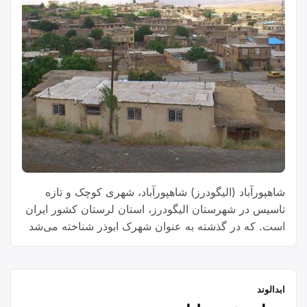
شاهپورآباد (الیگودرز) شاهپورآباد، شهری کوچک و تازه
تاسیس در شهرستان الیگودرز، استان لرستان کشور ایران
است. که در گذشته به عنوان شهرک ابوذر شناخته می‌شد
این شهر در جوار محوطه باستانی مشهور به کهنه شهر
واقع شده است. این شهر مرکز بخش بربرود غربی
می‌باشد که در سال ۱۳۹۷ اولین شهردار این شهر اقای
ابدالوند
“شهر
بهروزی …
Continue reading