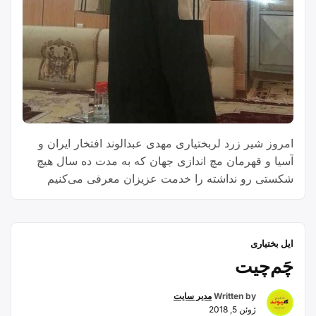
امروز شیر زرد لربختیاری مهدی عبدالوند افتخار ایران و
آسیا و قهرمان مچ اندازی جهان که به مدت ده سال هیچ
شکستی رو نداشته را خدمت عزیزان معرفی می‌کنیم
سوابق تحصیلی مهدی عبدالوند : مهندسی عمران در
دانشگاه آزاد اسلامی واحد الیگودرز فوق لیسانس مدیریت
ورزشی دانشگاه ازاد اسلامی واحد اصفهان مقام های
ایل بختیاری
“مهدی
ورزشی …
Continue reading
چَم‌چیت
عبدالوند”
Written by
مدیر سایت
ژوئن 5, 2018