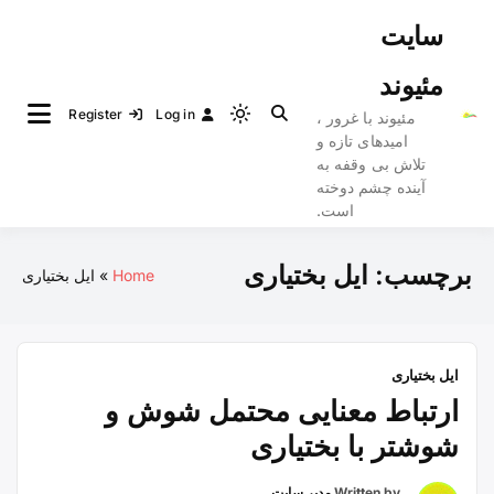
Ski
سایت
t
conten
مئیوند
Register
Log in
مئیوند با غرور ،
Light
امیدهای تازه و
mode
تلاش بی وقفه به
(click
آینده چشم دوخته
to
است.
switch
to
برچسب:
ایل بختیاری
Home
ایل بختیاری
dark)
ایل بختیاری
ارتباط معنایی محتمل شوش و
شوشتر با بختیاری
Written by
مدیر سایت