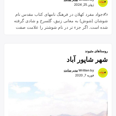
ژوئن 25, 2024
✍️جواد مفرد کهلان در فرهنگ نامهای کتاب مقدس نام
شوشان (شوش) به معانی زنبق، گلسرخ و شادی گرفته
شده است. اگر جزء تر در نام شوشتر را علامت صفت
تفضیلی فارسی بگیریم از این میان معنی صفات شاد و
شادتر برای شوش و شوشتر مناسب می افتد. مندرجات
فرهنگ نامه های فارسی نیز که معنی …
Continue
روستاهای مئیوند
“ارتباط
reading
شهر شاپور آباد
معنایی
محتمل
Written by
مدیر سایت
شوش
فوریه 7, 2020
و
شوشتر
با
بختیاری”