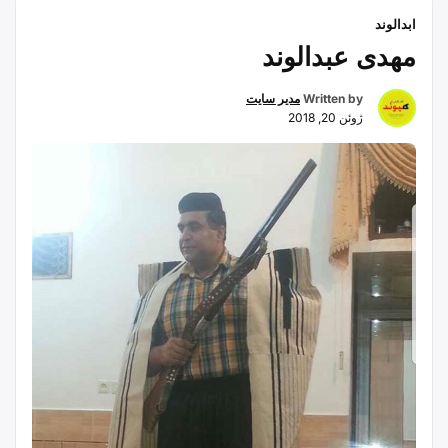
“نمکدان
استخراج …
Continue reading
ابدالوند
بافی”
مهدی عبدالوند
Written by
مدیر سایت
ژوئن 20, 2018