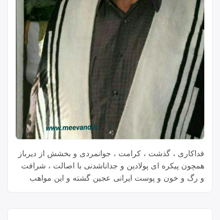
فداکاری ، گذشت ، کرامت ، جوانمردی و بخشش از دیرباز
همچون پیکره ای پولادین و جداناشدنی با اصالت ، شرافت
و رگ و خون و پوست ایرانی عجین گشته و این مواهب
بزرگ آسمانی و عنایات بی پایان الهی آوازه بزرگی پارسی
زبانان پاک نهاد و نیک سرشت را چون کهکشانی فروزان و
بی انتها ، زبانزد عام و خاص ساخته و بر رفیع ترین قله