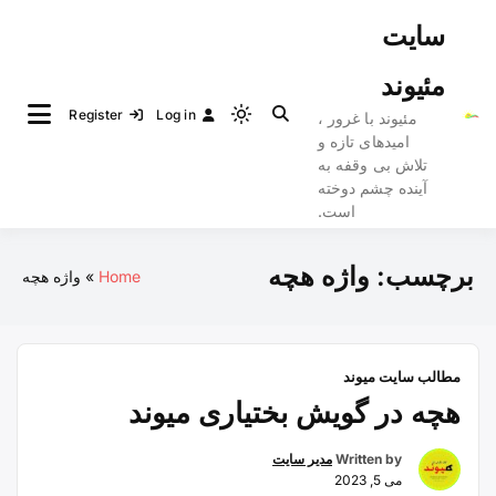
Ski
سایت
t
conten
مئیوند
Register
Log in
مئیوند با غرور ،
Light
امیدهای تازه و
mode
تلاش بی وقفه به
(click
آینده چشم دوخته
to
است.
switch
to
برچسب:
واژه هچه
Home
واژه هچه
dark)
مطالب سایت میوند
هچه در گویش بختیاری میوند
Written by
مدیر سایت
می 5, 2023